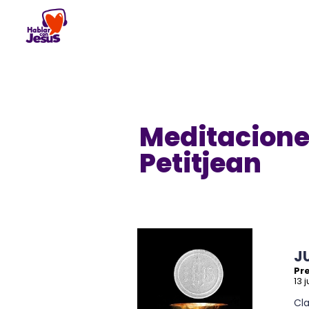
Skip
to
content
Meditacione
Petitjean
J
Pr
13 
Cl