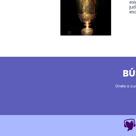
exi
ju
esc
BÚ
Únete a cu