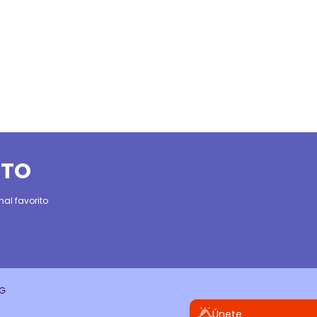
ITO
al favorito
CG
Únete