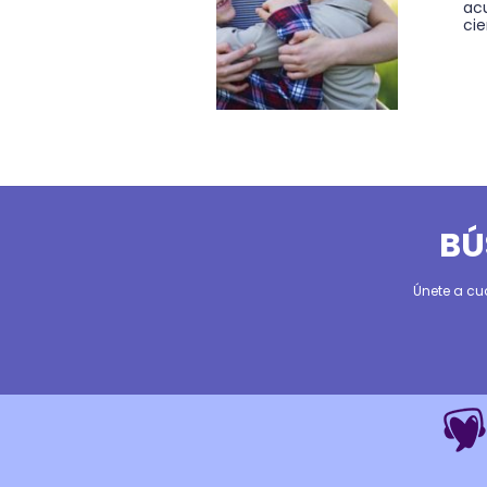
ac
cie
BÚ
Únete a cu