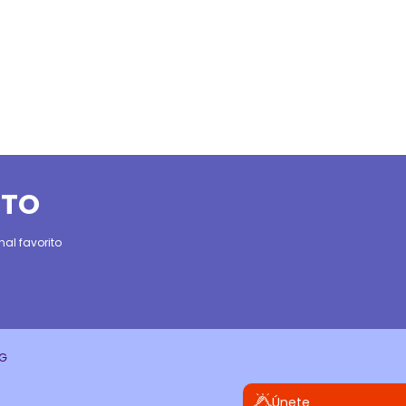
ITO
al favorito
CG
Únete