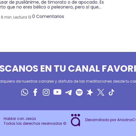
usar de pusilánime, de timorato o de apocado. Es
rto que no eres bélico o peleonero, pero sí que...
0 Comentarios
6 min. Lectura 13
SCANOS EN TU CANAL FAVOR
alquiera de nuestros canales y disfruta de las meditaciones desde tu can
Hablar con Jesús
Desarrollado por Ariadna
Todos los derechos reservados ©