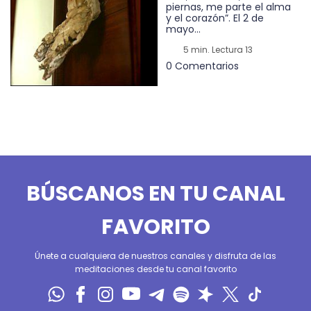
piernas, me parte el alma
y el corazón”. El 2 de
mayo...
5 min. Lectura 13
0 Comentarios
BÚSCANOS EN TU CANAL
FAVORITO
Únete a cualquiera de nuestros canales y disfruta de las
meditaciones desde tu canal favorito