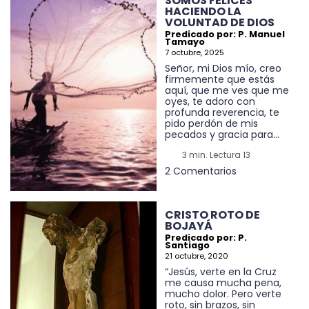
SOMOS FELICES
HACIENDO LA
VOLUNTAD DE DIOS
Predicado por: P. Manuel
Tamayo
7 octubre, 2025
Señor, mi Dios mío, creo
firmemente que estás
aquí, que me ves que me
oyes, te adoro con
profunda reverencia, te
pido perdón de mis
pecados y gracia para...
3 min. Lectura 13
2 Comentarios
CRISTO ROTO DE
BOJAYÁ
Predicado por: P.
Santiago
21 octubre, 2020
“Jesús, verte en la Cruz
me causa mucha pena,
mucho dolor. Pero verte
roto, sin brazos, sin