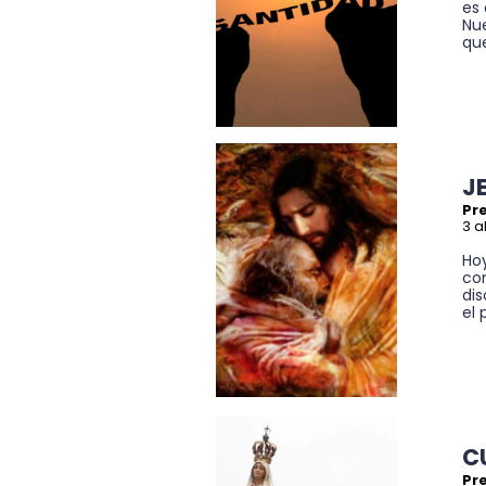
es 
Nu
que
J
Pre
3 a
Hoy
co
dis
el 
C
Pre