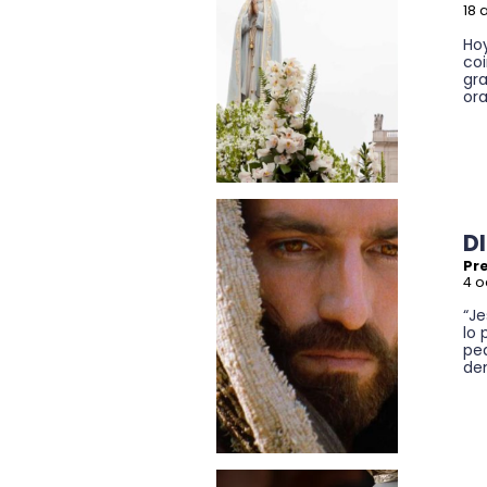
18 
Ho
co
gra
ora
D
Pre
4 o
“Je
lo 
pe
de