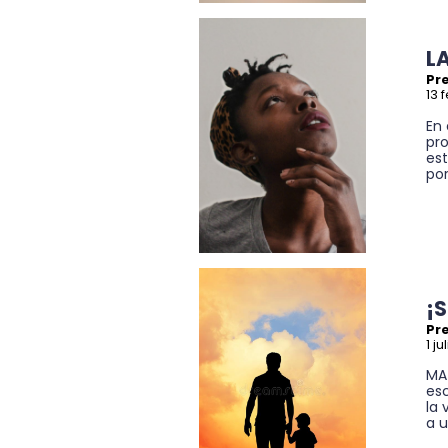
L
Pre
13 
En
pro
es
por
¡
Pre
1 ju
MA
esc
la 
a 