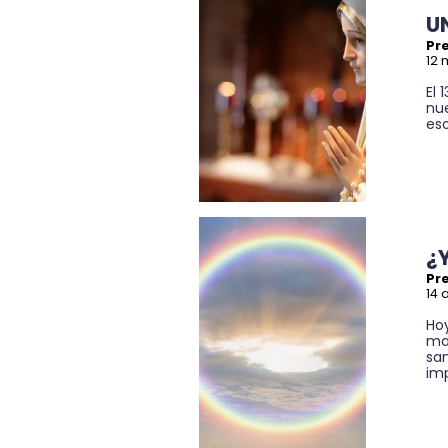
U
Pre
12 
El 
nue
eso
¿Y
Pre
14 
Hoy
ma
sa
imp