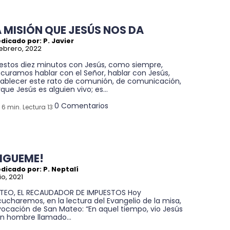
A MISIÓN QUE JESÚS NOS DA
dicado por: P. Javier
febrero, 2022
 estos diez minutos con Jesús, como siempre,
curamos hablar con el Señor, hablar con Jesús,
tablecer este rato de comunión, de comunicación,
que Jesús es alguien vivo; es...
0 Comentarios
6 min. Lectura 13
SIGUEME!
dicado por: P. Neptalí
lio, 2021
TEO, EL RECAUDADOR DE IMPUESTOS Hoy
ucharemos, en la lectura del Evangelio de la misa,
vocación de San Mateo: “En aquel tiempo, vio Jesús
un hombre llamado...