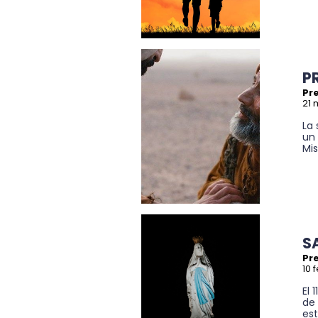
P
Pre
21 
La 
un 
Mi
S
Pre
10 
El 
de
es