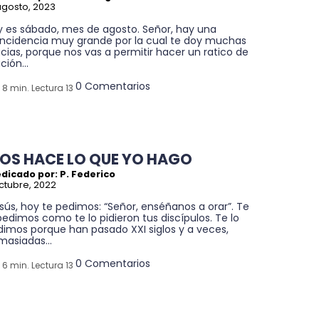
agosto, 2023
y es sábado, mes de agosto. Señor, hay una
incidencia muy grande por la cual te doy muchas
cias, porque nos vas a permitir hacer un ratico de
ción...
0 Comentarios
8 min. Lectura 13
IOS HACE LO QUE YO HAGO
dicado por: P. Federico
ctubre, 2022
sús, hoy te pedimos: “Señor, enséñanos a orar”. Te
pedimos como te lo pidieron tus discípulos. Te lo
dimos porque han pasado XXI siglos y a veces,
masiadas...
0 Comentarios
6 min. Lectura 13