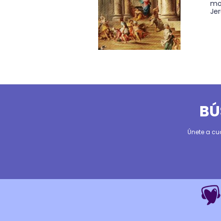
mo
Je
BÚ
Únete a cu