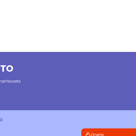
ITO
al favorito
CG
Únete