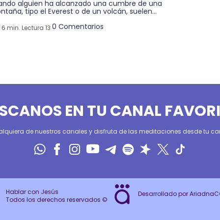
ando alguien ha alcanzado una cumbre de una
taña, tipo el Everest o de un volcán, suelen...
0 Comentarios
6 min. Lectura 13
SCANOS EN TU CANAL FAVOR
alquiera de nuestros canales y disfruta de las meditaciones desde tu can
Hablar con Jesús
Desarrollado por Ariadna
Todos los derechos reservados ©