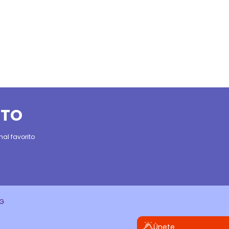
ITO
al favorito
CG
Únete