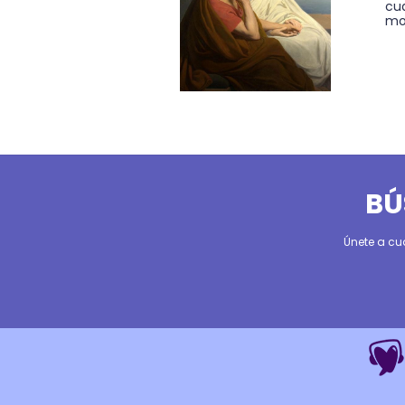
cu
mon
BÚ
Únete a cu