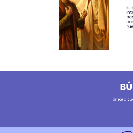
EL
in
ac
nos
fue
BÚ
Únete a cu