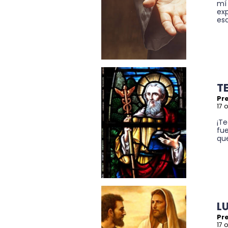
mí
exp
esc
T
Pre
17 
¡Te
fue
que
L
Pre
17 