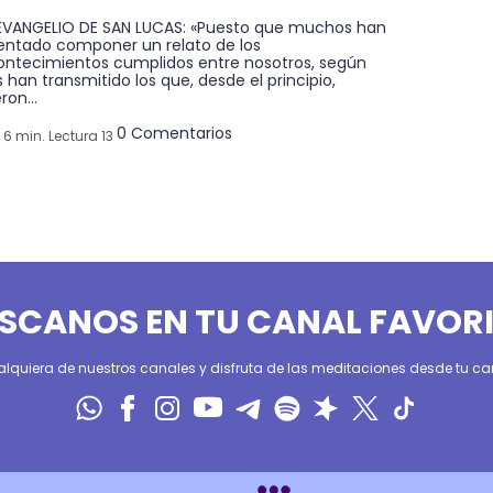
 EVANGELIO DE SAN LUCAS: «Puesto que muchos han
tentado componer un relato de los
ontecimientos cumplidos entre nosotros, según
 han transmitido los que, desde el principio,
ron...
0 Comentarios
6 min. Lectura 13
SCANOS EN TU CANAL FAVOR
alquiera de nuestros canales y disfruta de las meditaciones desde tu can