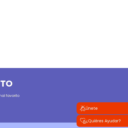
ITO
al favorito
Únete
¿Quiéres Ayudar?