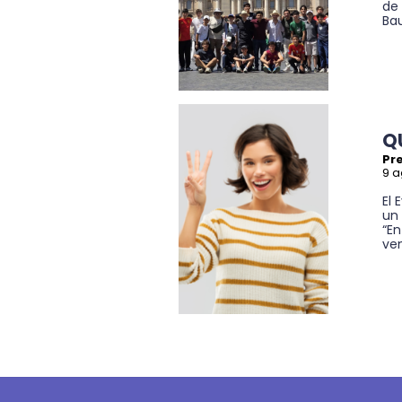
de 
Bau
Q
Pre
9 a
El 
un
“En
veni