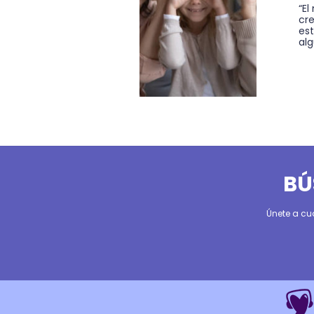
“El
cre
es
alg
BÚ
Únete a cu