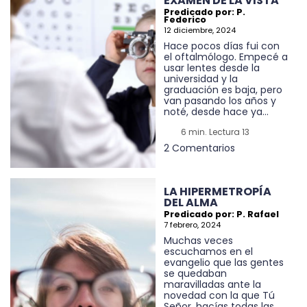
EXAMEN DE LA VISTA
Predicado por: P.
Federico
12 diciembre, 2024
Hace pocos días fui con
el oftalmólogo. Empecé a
usar lentes desde la
universidad y la
graduación es baja, pero
van pasando los años y
noté, desde hace ya...
6 min. Lectura 13
2 Comentarios
LA HIPERMETROPÍA
DEL ALMA
Predicado por: P. Rafael
7 febrero, 2024
Muchas veces
escuchamos en el
evangelio que las gentes
se quedaban
maravilladas ante la
novedad con la que Tú
Señor, hacías todas las