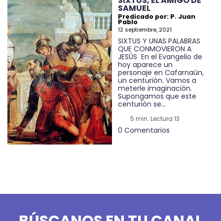
SIXTUS, EL AMIGO DE
SAMUEL
Predicado por: P. Juan
Pablo
12 septiembre, 2021
SIXTUS Y UNAS PALABRAS
QUE CONMOVIERON A
JESÚS En el Evangelio de
hoy aparece un
personaje en Cafarnaún,
un centurión. Vamos a
meterle imaginación.
Supongamos que este
centurión se...
5 min. Lectura 13
0 Comentarios
BÚSCANOS EN TU CANAL