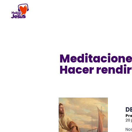
Skip
to
content
Meditacione
Hacer rendir
D
Pre
20 
Nos