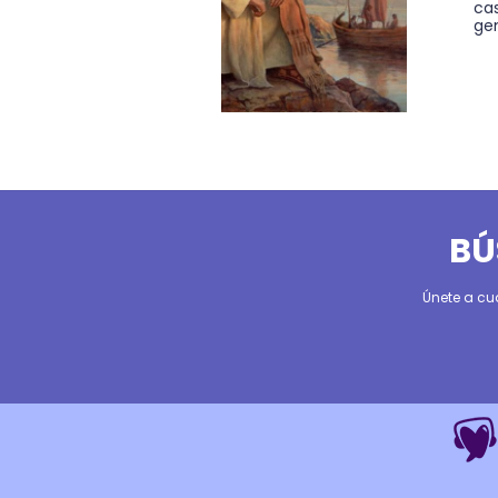
cas
gen
BÚ
Únete a cu