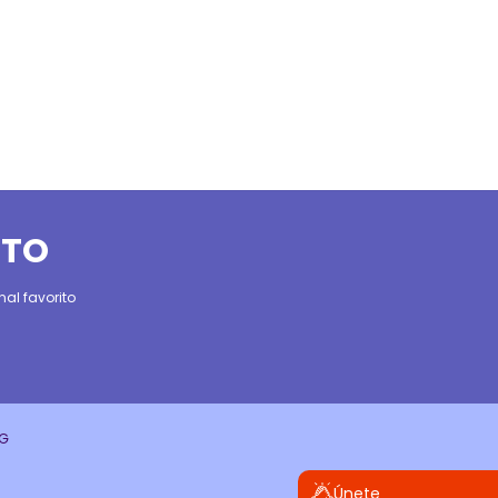
ITO
al favorito
CG
Únete