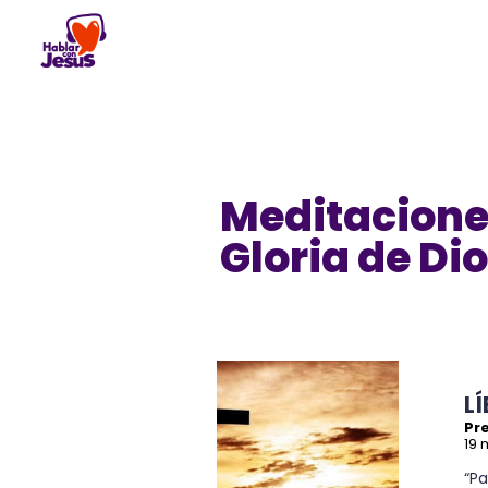
Skip
to
content
Meditacione
Gloria de Di
L
Pr
19 
“P