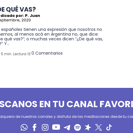
DE QUÉ VAS?
dicado por: P. Juan
eptiembre, 2020
s españoles tienen una expresión que nosotros no
nemos, al menos acá en Argentina no, que dice:
De qué vas?”; o muchas veces dicen “¿De qué vas,
” Y...
0 Comentarios
5 min. Lectura 13
SCANOS EN TU CANAL FAVOR
alquiera de nuestros canales y disfruta de las meditaciones desde tu can