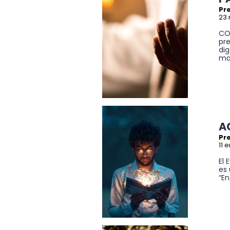
Pre
23 
CO
pr
dig
mat
A
Pre
11 
El 
es 
“En