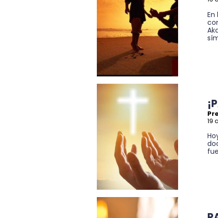
En 
con
Aka
sím
¡
Pre
19 
Ho
doc
fue
P