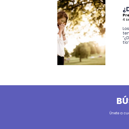
¿
Pre
4 s
Lo
te
“¿
tío?
BÚ
Únete a cu