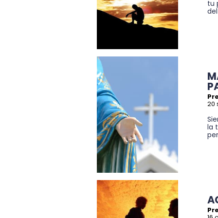
tu
de
M
P
Pre
20 
Si
la 
per
A
Pr
16 