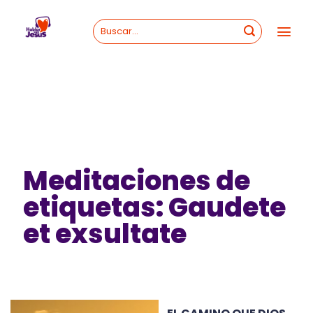
Skip
to
content
Meditaciones de
etiquetas: Gaudete
et exsultate