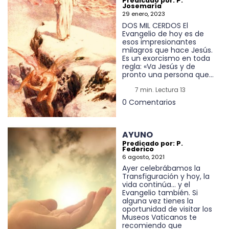
Predicado por: P.
Josemaría
29 enero, 2023
DOS MIL CERDOS El
Evangelio de hoy es de
esos impresionantes
milagros que hace Jesús.
Es un exorcismo en toda
regla: «Va Jesús y de
pronto una persona que...
7 min. Lectura 13
0 Comentarios
AYUNO
Predicado por: P.
Federico
6 agosto, 2021
Ayer celebrábamos la
Transfiguración y hoy, la
vida continúa... y el
Evangelio también. Si
alguna vez tienes la
oportunidad de visitar los
Museos Vaticanos te
recomiendo que