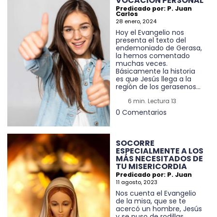
VOCACIÓN PERSONAL
Predicado por: P. Juan
Carlos
28 enero, 2024
Hoy el Evangelio nos
presenta el texto del
endemoniado de Gerasa,
la hemos comentado
muchas veces.
Básicamente la historia
es que Jesús llega a la
región de los gerasenos...
6 min. Lectura 13
0 Comentarios
SOCORRE
ESPECIALMENTE A LOS
MÁS NECESITADOS DE
TU MISERICORDIA
Predicado por: P. Juan
11 agosto, 2023
Nos cuenta el Evangelio
de la misa, que se te
acercó un hombre, Jesús
y se puso de rodillas