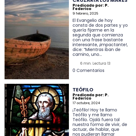
CRUZARÍA LOS MARES
Predicado por: P.
Federico
9 febrero, 2025
El Evangelio de hoy
consta de dos partes y yo
quería fijarme en la
segunda que comienza
con una frase bastante
interesante, ¡impactante!,
dice: “Mientras iban de
camino, uno...
6 min. Lectura 13
0 Comentarios
TEÓFILO
Predicado por: P.
Federico
17 octubre, 2024
¡Teófilo! Hoy te llamo
Teófilo y me llamo
Teófilo. Ojalá fuera tal
nuestra forma de vivir, de
actuar, de hablar, que
nos pudieran llamar