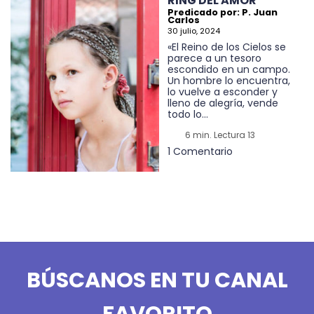
RING DEL AMOR
Predicado por: P. Juan
Carlos
30 julio, 2024
«El Reino de los Cielos se
parece a un tesoro
escondido en un campo.
Un hombre lo encuentra,
lo vuelve a esconder y
lleno de alegría, vende
todo lo...
6 min. Lectura 13
1 Comentario
BÚSCANOS EN TU CANAL
FAVORITO