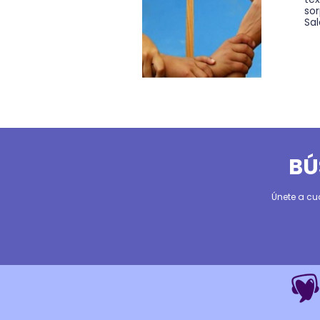
so
Sal
BÚ
Únete a cu