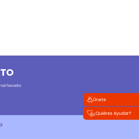
ITO
al favorito
Únete
¿Quiéres Ayudar?
CG