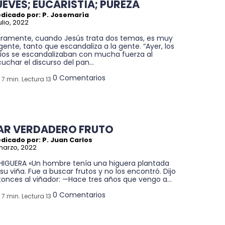
UEVES; EUCARISTÍA; PUREZA
edicado por: P. Josemaría
julio, 2022
aramente, cuando Jesús trata dos temas, es muy
gente, tanto que escandaliza a la gente. “Ayer, los
díos se escandalizaban con mucha fuerza al
uchar el discurso del pan...
0 Comentarios
7 min. Lectura 13
AR VERDADERO FRUTO
dicado por: P. Juan Carlos
marzo, 2022
 HIGUERA «Un hombre tenía una higuera plantada
su viña. Fue a buscar frutos y no los encontró. Dijo
onces al viñador: —Hace tres años que vengo a...
0 Comentarios
7 min. Lectura 13