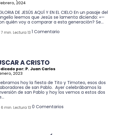
febrero, 2024
GLORIA DE JESÚS AQUÍ Y EN EL CIELO En un pasaje del
angelio leemos que Jesús se lamenta diciendo: «—
on quién voy a comparar a esta generación? Se...
1 Comentario
7 min. Lectura 13
USCAR A CRISTO
dicado por: P. Juan Carlos
enero, 2023
ebramos hoy la fiesta de Tito y Timoteo, esos dos
laboradores de san Pablo. Ayer celebrábamos la
nversión de san Pablo y hoy los vemos a estos dos
...
0 Comentarios
6 min. Lectura 13