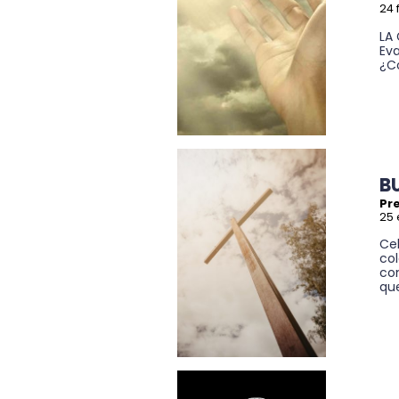
24 
LA 
Ev
¿C
B
Pre
25 
Cel
co
co
que