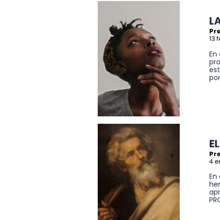
L
Pre
13 
En
pro
es
por
E
Pre
4 e
En
he
ap
PR