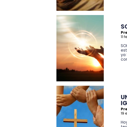
S
Pre
11 
SO
es
ya
con
U
I
Pre
19 
Hoy
tex