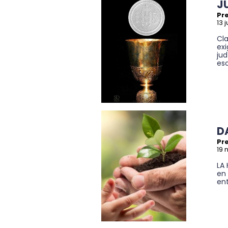
J
Pr
13 
Cl
exi
ju
esc
D
Pre
19 
LA
en 
ent