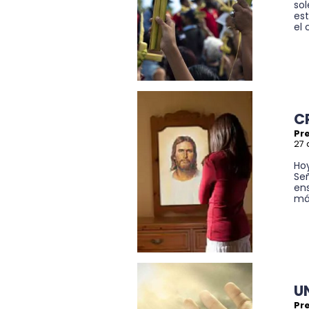
so
es
el 
C
Pre
27 
Ho
Señ
en
más
U
Pre