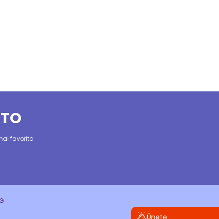
ITO
al favorito
CG
Únete