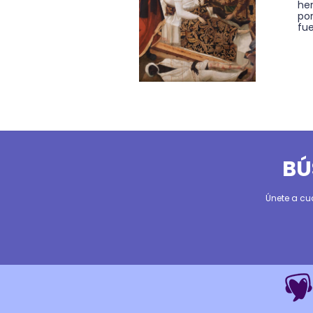
he
por
fue
BÚ
Únete a cu