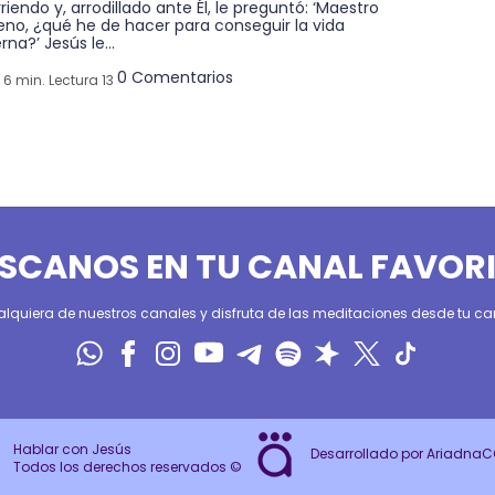
riendo y, arrodillado ante Él, le preguntó: ‘Maestro
eno, ¿qué he de hacer para conseguir la vida
rna?’ Jesús le...
0 Comentarios
6 min. Lectura 13
SCANOS EN TU CANAL FAVOR
alquiera de nuestros canales y disfruta de las meditaciones desde tu can
Hablar con Jesús
Desarrollado por Ariadna
Todos los derechos reservados ©