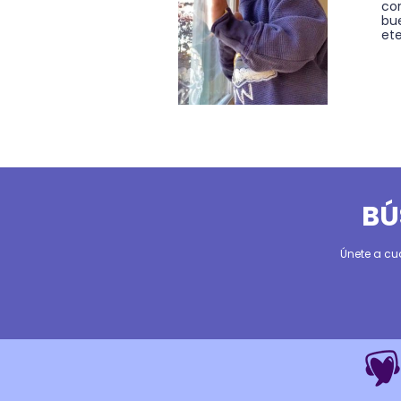
cor
bu
ete
BÚ
Únete a cu