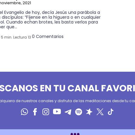
noviembre, 2021
el Evangelio de hoy, decía Jesús una parábola a
 discípulos: “Fíjense en la higuera o en cualquier
ol. Cuando echan brotes, les basta verlos para
er que...
0 Comentarios
5 min. Lectura 13
SCANOS EN TU CANAL FAVOR
alquiera de nuestros canales y disfruta de las meditaciones desde tu can