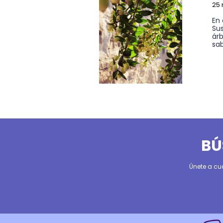
25 
En 
Sus
árb
sab
BÚ
Únete a cu