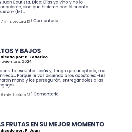
 Juan Bautista. Dice: Elías ya vino y no lo
onocieron, sino que hicieron con él cuanto
sieron» (Mt...
1 Comentario
7 min. Lectura 13
LTOS Y BAJOS
dicado por: P. Federico
noviembre, 2024
veces, te escucho Jesús y, tengo que aceptarlo, me
miedo… Porque le vas diciendo a los apóstoles: «Les
harán mano y los perseguirán, entregándoles a las
agogas...
1 Comentario
6 min. Lectura 13
AS FRUTAS EN SU MEJOR MOMENTO
dicado por: P. Juan