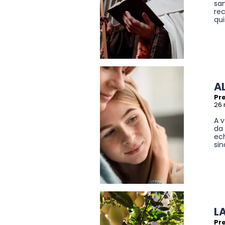
san
rec
qui
A
Pre
26 
A 
da 
ec
sin
L
Pre