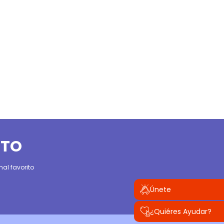
ITO
al favorito
Únete
¿Quiéres Ayudar?