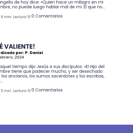
angelio de hoy dice: «Quien hace un milagro en mi
bre, no puede luego hablar mal de mí. El que no...
0 Comentarios
6 min. Lectura 13
É VALIENTE!
dicado por: P. Daniel
febrero, 2024
aquel tiempo dijo Jesús a sus discípulos: «El Hijo del
mbre tiene que padecer mucho, y ser desechado
 los ancianos, los sumos sacerdotes y los escribas,
..
0 Comentarios
5 min. Lectura 13