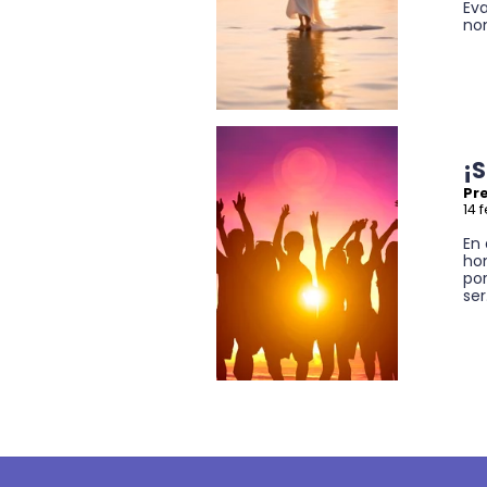
Ev
nom
¡S
Pre
14 
En 
ho
por
ser.