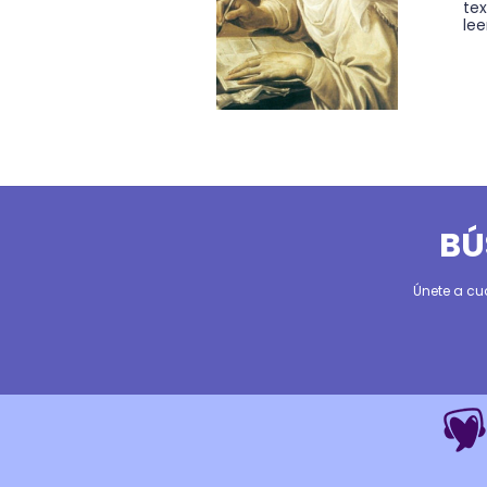
tex
lee
BÚ
Únete a cu