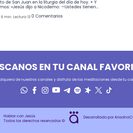
to de San Juan en la liturgia del día de hoy. + Y
mos: «Jesús dijo a Nicodemo: —Ustedes tienen...
0 Comentarios
6 min. Lectura 13
SCANOS EN TU CANAL FAVOR
alquiera de nuestros canales y disfruta de las meditaciones desde tu can
Hablar con Jesús
Desarrollado por Ariadna
Todos los derechos reservados ©