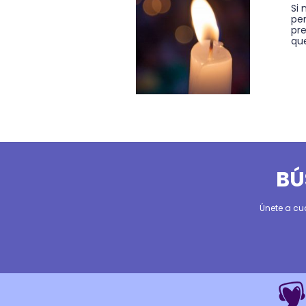
Si
per
pr
que
BÚ
Únete a cu