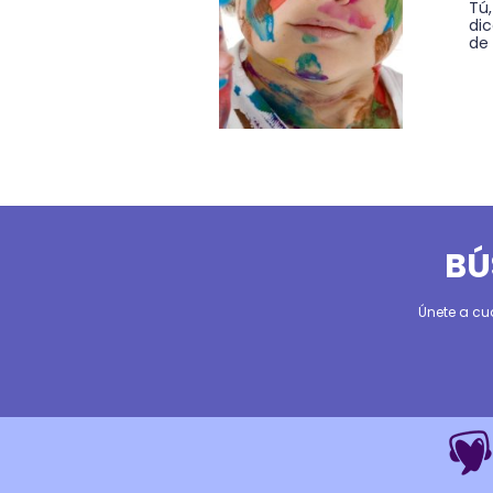
Tú
di
de 
BÚ
Únete a cu