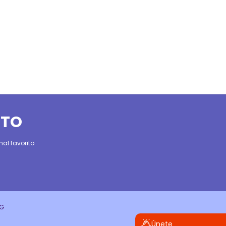
ITO
al favorito
CG
Únete