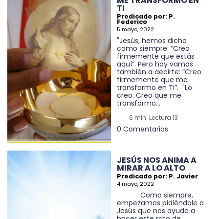
ME TRANSFORMO EN
TI
Predicado por: P.
Federico
5 mayo, 2022
"Jesús, hemos dicho
como siempre: “Creo
firmemente que estás
aquí”. Pero hoy vamos
también a decirte: “Creo
firmemente que me
transformo en Ti”. "Lo
creo. Creo que me
transformo...
6 min. Lectura 13
0 Comentarios
JESÚS NOS ANIMA A
MIRAR A LO ALTO
Predicado por: P. Javier
4 mayo, 2022
Como siempre,
empezamos pidiéndole a
Jesús que nos ayude a
hacer este rato de