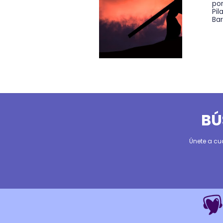
po
Pil
Bar
BÚ
Únete a cu