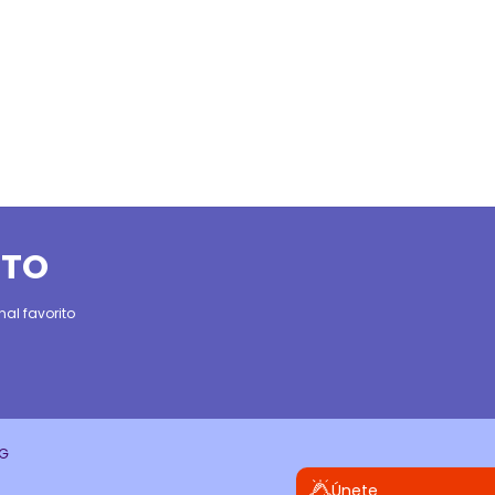
ITO
al favorito
CG
Únete