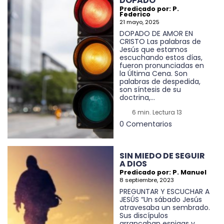
DOPADO
Predicado por: P.
Federico
21 mayo, 2025
DOPADO DE AMOR EN
CRISTO Las palabras de
Jesús que estamos
escuchando estos días,
fueron pronunciadas en
la Última Cena. Son
palabras de despedida,
son síntesis de su
doctrina,...
6 min. Lectura 13
0 Comentarios
SIN MIEDO DE SEGUIR
A DIOS
Predicado por: P. Manuel
8 septiembre, 2023
PREGUNTAR Y ESCUCHAR A
JESÚS “Un sábado Jesús
atravesaba un sembrado.
Sus discípulos
arrancaban espigas y