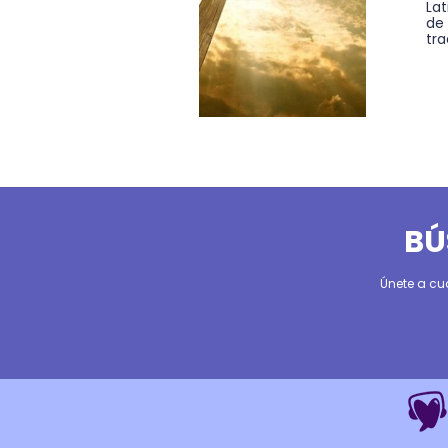
Lat
de 
tra
BÚ
Únete a cu