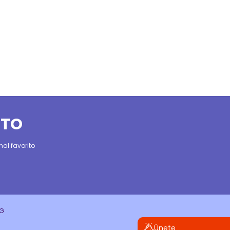
ITO
al favorito
CG
Únete