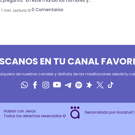
a pregunta: “En este mundo los hombres y...
0 Comentarios
7 min. Lectura 13
SCANOS EN TU CANAL FAVOR
alquiera de nuestros canales y disfruta de las meditaciones desde tu can
Hablar con Jesús
Desarrollado por Ariadna
Todos los derechos reservados ©