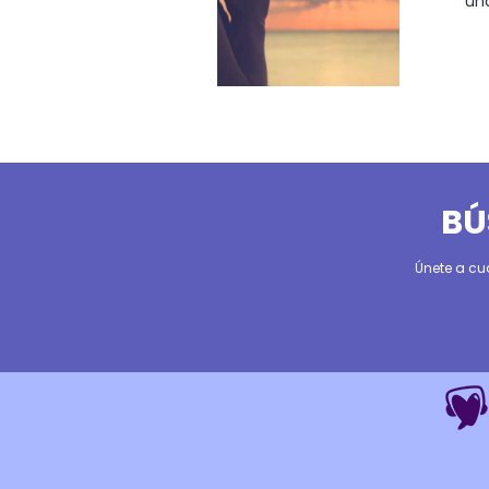
un
BÚ
Únete a cu