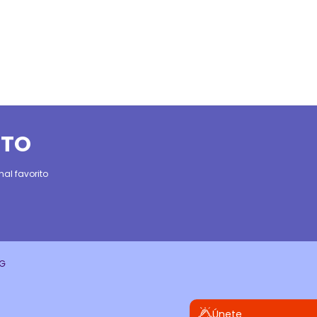
ITO
al favorito
CG
Únete