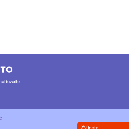
ITO
al favorito
CG
Únete