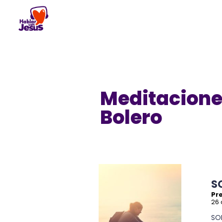
Skip
to
content
Meditacione
Bolero
S
Pre
26 
SO