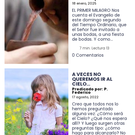
18 enero, 2025
EL PRIMER MILAGRO Nos
cuenta el Evangelio de
este domingo segundo
del Tiempo Ordinario, que
el Señor fue invitado a
unas bodas, a una fiesta
de bodas. Y como...
7 min. Lectura 13
0 Comentarios
A VECES NO
QUEREMOS IR AL
CIELO…
Predicado por: P.
Federico
17 agosto, 2022
Creo que todos nos lo
hemos preguntado
alguna vez: ¿Cómo será
el Cielo? ¿Qué nos espera
allí? Y luego surgen otras
preguntas tipo: ¿cómo
hago para alcanzarlo? No