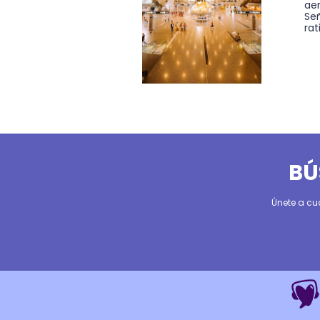
ae
Se
rat
BÚ
Únete a cu