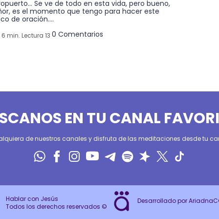
ropuerto… Se ve de todo en esta vida, pero bueno,
ñor, es el momento que tengo para hacer este
ico de oración....
0 Comentarios
6 min. Lectura 13
SCANOS EN TU CANAL FAVOR
alquiera de nuestros canales y disfruta de las meditaciones desde tu can
Hablar con Jesús
Desarrollado por Ariadna
Todos los derechos reservados ©