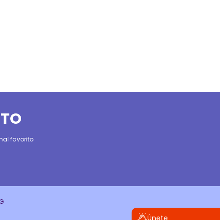
ITO
al favorito
CG
Únete