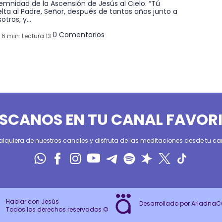
emnidad de la Ascensión de Jesús al Cielo. “Tú
lta al Padre, Señor, después de tantos años junto a
otros; y...
0 Comentarios
6 min. Lectura 13
SCANOS EN TU CANAL FAVOR
alquiera de nuestros canales y disfruta de las meditaciones desde tu can
Hablar con Jesús
Desarrollado por Ariadna
Todos los derechos reservados ©