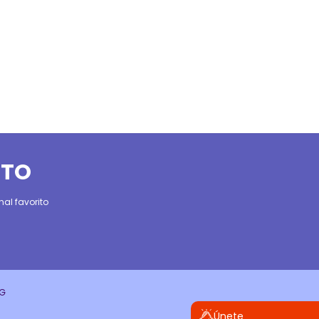
ITO
al favorito
CG
Únete