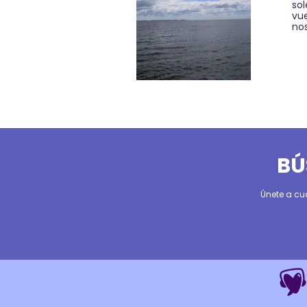
sol
vue
nos
BÚ
Únete a cu