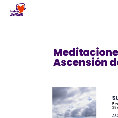
Skip
to
content
Meditacione
Ascensión d
S
Pre
28
AS