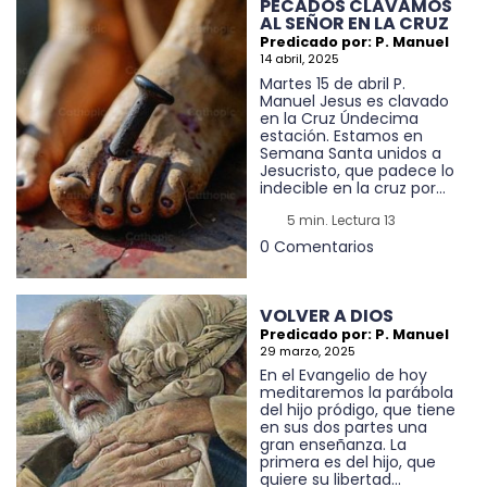
PECADOS CLAVAMOS
AL SEÑOR EN LA CRUZ
Predicado por: P. Manuel
14 abril, 2025
Martes 15 de abril P.
Manuel Jesus es clavado
en la Cruz Úndecima
estación. Estamos en
Semana Santa unidos a
Jesucristo, que padece lo
indecible en la cruz por...
5 min. Lectura 13
0 Comentarios
VOLVER A DIOS
Predicado por: P. Manuel
29 marzo, 2025
En el Evangelio de hoy
meditaremos la parábola
del hijo pródigo, que tiene
en sus dos partes una
gran enseñanza. La
primera es del hijo, que
quiere su libertad...