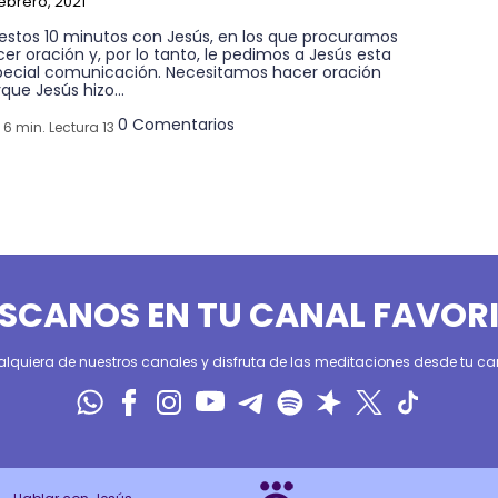
febrero, 2021
 estos 10 minutos con Jesús, en los que procuramos
er oración y, por lo tanto, le pedimos a Jesús esta
pecial comunicación. Necesitamos hacer oración
que Jesús hizo...
0 Comentarios
6 min. Lectura 13
SCANOS EN TU CANAL FAVOR
alquiera de nuestros canales y disfruta de las meditaciones desde tu can