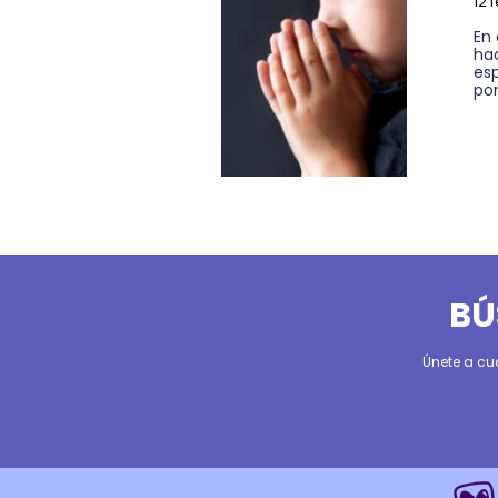
12 
En
hac
es
por
BÚ
Únete a cu