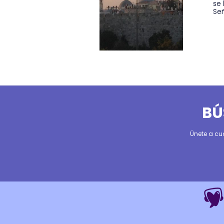
se 
Señ
BÚ
Únete a cu