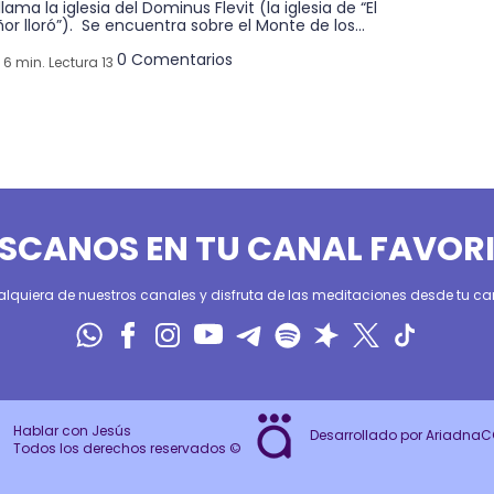
llama la iglesia del Dominus Flevit (la iglesia de “El
or lloró”). Se encuentra sobre el Monte de los...
0 Comentarios
6 min. Lectura 13
SCANOS EN TU CANAL FAVOR
alquiera de nuestros canales y disfruta de las meditaciones desde tu can
Hablar con Jesús
Desarrollado por Ariadna
Todos los derechos reservados ©