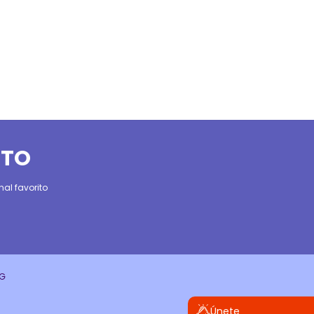
ITO
al favorito
CG
Únete