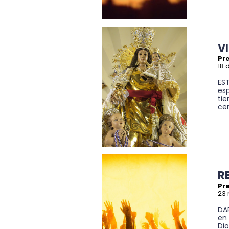
V
Pre
18 
ES
esp
tie
cer
R
Pre
23 
DA
en 
Dio