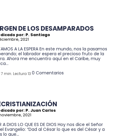
IRGEN DE LOS DESAMPARADOS
dicado por: P. Santiago
diciembre, 2021
TAMOS A LA ESPERA En este mundo, nos la pasamos
erando; el labrador espera el precioso fruto de la
rra. Ahora me encuentro aquí en el Caribe, muy
ca...
0 Comentarios
7 min. Lectura 13
ECRISTIANIZACIÓN
dicado por: P. Juan Carlos
noviembre, 2021
R A DIOS LO QUE ES DE DIOS Hoy nos dice el Señor
el Evangelio: “Dad al César lo que es del César y a
s lo que...