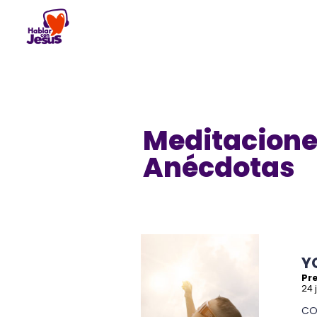
Skip
to
content
Meditacione
Anécdotas
YO
Pre
24 
CO