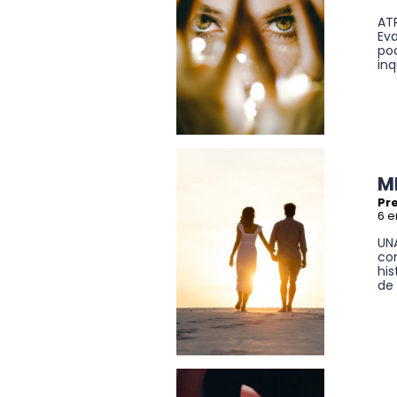
ATR
Eva
pod
inq
M
Pre
6 e
UNA
co
his
de 