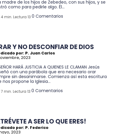
a madre de los hijos de Zebedeo, con sus hijos, y se
tró como para pedirle algo. Él...
0 Comentarios
4 min. Lectura 13
RAR Y NO DESCONFIAR DE DIOS
dicado por: P. Juan Carlos
noviembre, 2023
 SEÑOR HARÁ JUSTICIA A QUIENES LE CLAMAN Jesús
señó con una parábola que era necesario orar
empre sin desanimarse. Comienza así esta escritura
 nos propone la Iglesia...
0 Comentarios
7 min. Lectura 13
ATRÉVETE A SER LO QUE ERES!
dicado por: P. Federico
mayo, 2023