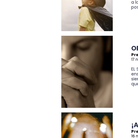
a l
pos
O
Pre
17 
EL
en
si
que
¡
Pre
16 