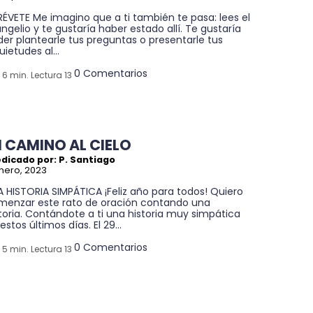
ÉVETE Me imagino que a ti también te pasa: lees el
ngelio y te gustaría haber estado allí. Te gustaría
er plantearle tus preguntas o presentarle tus
uietudes al...
0 Comentarios
6 min. Lectura 13
I CAMINO AL CIELO
dicado por: P. Santiago
nero, 2023
 HISTORIA SIMPÁTICA ¡Feliz año para todos! Quiero
menzar este rato de oración contando una
toria. Contándote a ti una historia muy simpática
estos últimos días. El 29...
0 Comentarios
5 min. Lectura 13