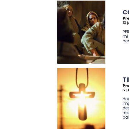
C
Pre
10 
PE
mi
her
T
Pre
5 j
Hoy
im
des
res
pal