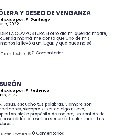
ÓLERA Y DESEO DE VENGANZA
dicado por: P. Santiago
junio, 2022
RDER LA COMPOSTURA El otro día mi querida madre,
 querida mamá, me contó que uno de mis
manos la llevó a un lugar; y qué pues no sé...
0 Comentarios
7 min. Lectura 13
IBURÓN
dicado por: P. Federico
unio, 2022
, Jesús, escucho tus palabras. Siempre son
pactantes, siempre suscitan algo nuevo;
piertan algún propósito de mejora, un sentido de
ponsabilidad o resultan ser un reto alentador. Las
abras...
0 Comentarios
6 min. Lectura 13