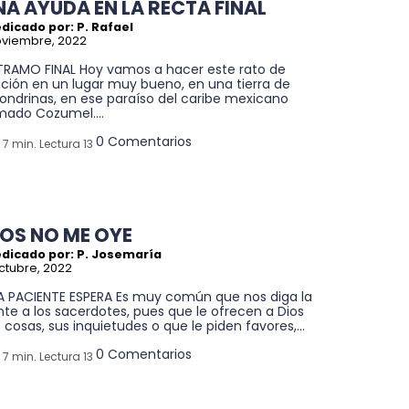
NA AYUDA EN LA RECTA FINAL
dicado por: P. Rafael
oviembre, 2022
 TRAMO FINAL Hoy vamos a hacer este rato de
ación en un lugar muy bueno, en una tierra de
ondrinas, en ese paraíso del caribe mexicano
mado Cozumel....
0 Comentarios
7 min. Lectura 13
IOS NO ME OYE
edicado por: P. Josemaría
ctubre, 2022
A PACIENTE ESPERA Es muy común que nos diga la
te a los sacerdotes, pues que le ofrecen a Dios
 cosas, sus inquietudes o que le piden favores,...
0 Comentarios
7 min. Lectura 13