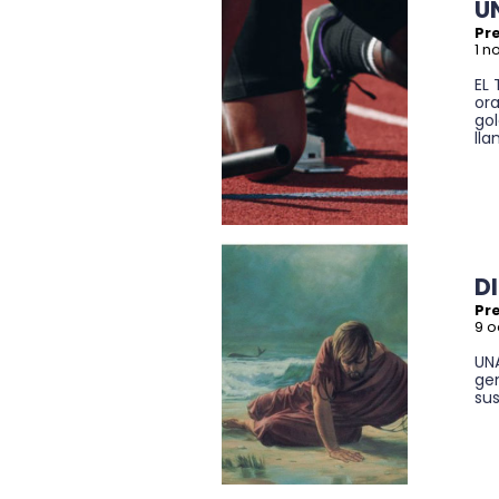
U
Pre
1 n
EL
or
gol
lla
D
Pr
9 o
UN
gen
sus