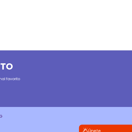
ITO
al favorito
CG
Únete