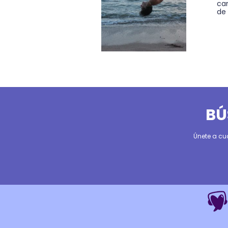
ca
de 
BÚ
Únete a cu