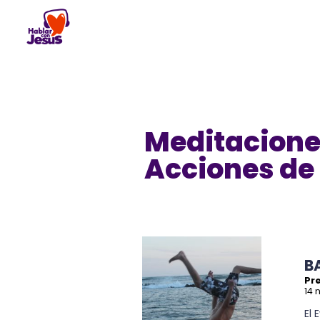
Skip
to
content
Meditacione
Acciones de
B
Pre
14 
El 