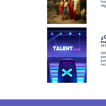
hac
alg
¿
Pre
26 
ASP
pe
po
rec