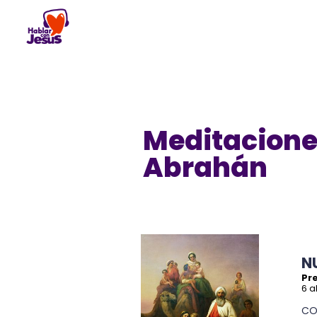
Skip
to
content
Meditacione
Abrahán
N
Pre
6 a
CO