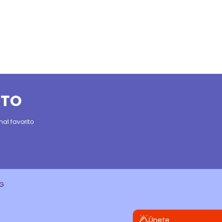
ITO
al favorito
CG
Únete