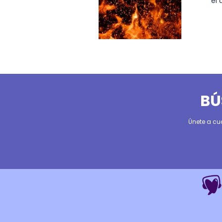
el 
BÚ
Únete a cu